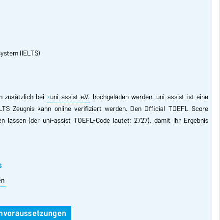
System (IELTS)
n zusätzlich bei
uni-assist e.V.
hochgeladen werden. uni-assist ist eine
ELTS Zeugnis kann online verifiziert werden. Den Official TOEFL Score
ken lassen (der uni-assist TOEFL-Code lautet: 2727), damit Ihr Ergebnis
s
en
chvoraussetzungen