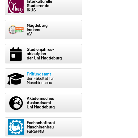
Interkulturelle
Studierende
IKUS
Magdeburg
Indians
e.V.
Studienjahres-
ablaufplan
der Uni Magdeburg
Prüfungsamt
der Fakultät für
Maschinenbau
Akademisches
Auslandsamt
Uni Magdeburg
Fachschaftsrat
Maschinenbau
FaRaFMB