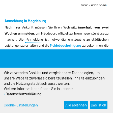
zurück nach oben
Anmeldung in Magdeburg
Nach Ihrer Ankunft müssen Sie Ihren Wohnsitz
innerhalb von zwei
Wochen ummelden
, um Magdeburg offiziell zu Ihrem neuen Zuhause zu
machen. Die
Anmeldung
ist notwendig, um Zugang zu städtischen
Leistungen zu erhalten und die
Meldebescheinigung
zu bekommen, die
für viele weitere Schritte wichtig ist – zum Beispiel für die
Beantragung
der Aufenthaltserlaubnis als internationale:r Studierende:r
. Bewahren
Sie dieses Dokument also gut auf!
Wir verwenden Cookies und vergleichbare Technologien, um
unsere Website zuverlässig bereitzustellen, Inhalte einzubinden
Anmeldeprozess
und die Nutzung statistisch auszuwerten.
Weitere Informationen finden Sie in unserer
elektronische Wohnsitzanmeldung (eWA)
(nur EU-Bürger:innen
Datenschutzerklärung
.
möglich)
Bei einem Zuzug aus dem Inland ist die Anmeldung in Magdeburg
Cookie-Einstellungen
Alle ablehnen
Das ist ok
mit der
elektronische Wohnsitzanmeldung (eWA)
online möglich! Es